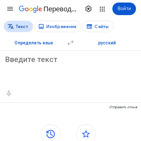
Переводчик
Войти
Текст
Изображения
Сайты
Виды перевода
Перевод текстов
Определить язык
русский
Исходный текст
Результаты перевода
Отправить отзыв
Боковые панели